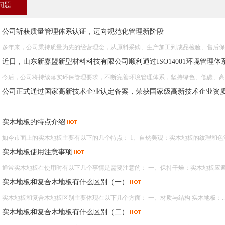
问题
公司斩获质量管理体系认证，迈向规范化管理新阶段
多年来，公司秉持质量为先的经营理念，从原料采购、生产加工到成品检验、售后保障，
近日，山东新嘉盟新型材料科技有限公司顺利通过ISO14001环境管理
今后，公司将持续落实环保管理要求，不断完善环境管理体系，坚持绿色、低碳、高效的
公司正式通过国家高新技术企业认定备案，荣获国家级高新技术企业资
实木地板的特点介绍
如今市面上的实木地板主要有以下的几个特点： 1、自然美观：实木地板的纹理和色泽.
实木地板使用注意事项
通常实木地板在使用时有以下几个事情是需要注意的： 一、保持干燥：实木地板应避免
实木地板和复合木地板有什么区别（一）
实木地板和复合木地板区别主要体现在以下几个方面： 一、材质与结构 实木地板：..
实木地板和复合木地板有什么区别（二）